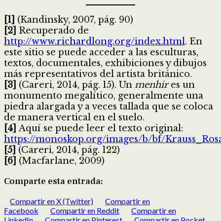
[1]
(Kandinsky, 2007, pág. 90)
[2]
Recuperado de
http://www.richardlong.org/index.html
. En
este sitio se puede acceder a las esculturas,
textos, documentales, exhibiciones y dibujos
más representativos del artista británico.
[3]
(Careri, 2014, pág. 15). Un
menhir
es un
monumento megalítico, generalmente una
piedra alargada y a veces tallada que se coloca
de manera vertical en el suelo.
[4]
Aquí se puede leer el texto original:
https://monoskop.org/images/b/bf/Krauss_Ro
[5]
(Careri, 2014, pág. 122)
[6]
(Macfarlane, 2009)
Comparte esta entrada:
Compartir en X (Twitter)
Compartir en
Facebook
Compartir en Reddit
Compartir en
LinkedIn
Compartir en Pinterest
Compartir en Pocket