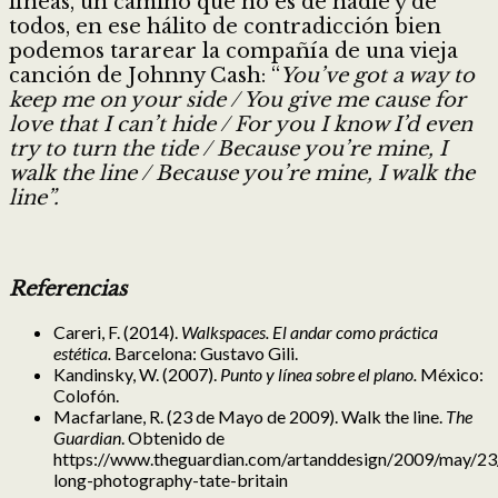
líneas, un camino que no es de nadie y de
todos, en ese hálito de contradicción bien
podemos tararear la compañía de una vieja
canción de Johnny Cash: “
You’ve got a way to
keep me on your side / You give me cause for
love that I can’t hide / For you I know I’d even
try to turn the tide / Because you’re mine, I
walk the line / Because you’re mine, I walk the
line”.
Referencias
Careri, F. (2014).
Walkspaces. El andar como práctica
estética.
Barcelona: Gustavo Gili.
Kandinsky, W. (2007).
Punto y línea sobre el plano.
México:
Colofón.
Macfarlane, R. (23 de Mayo de 2009). Walk the line.
The
Guardian
. Obtenido de
https://www.theguardian.com/artanddesign/2009/may/23/
long-photography-tate-britain