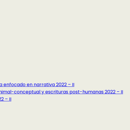
a enfocado en narrativa 2022 – II
minimal-conceptual y escrituras post-humanas 2022 – II
 – II