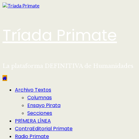
Saltar
al
contenido
Tríada Primate
La plataforma DEFINITIVA de Humanidades
Menú
Archivo Textos
principal
Columnas
Ensayo Pirata
Secciones
PR1MERA LÍNEA
ContraEditorial Primate
Radio Primate