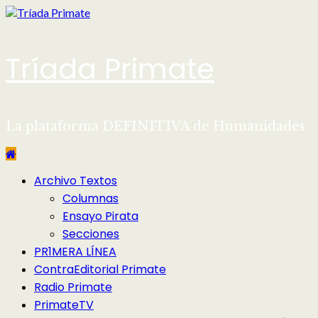
Saltar
al
contenido
Tríada Primate
La plataforma DEFINITIVA de Humanidades
Menú
Archivo Textos
principal
Columnas
Ensayo Pirata
Secciones
PR1MERA LÍNEA
ContraEditorial Primate
Radio Primate
PrimateTV