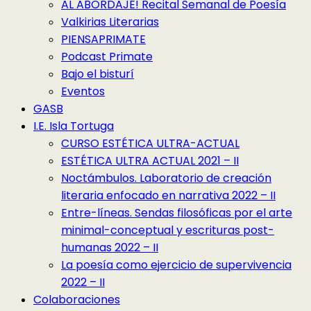
AL ABORDAJE! Recital Semanal de Poesía
Valkirias Literarias
PIENSAPRIMATE
Podcast Primate
Bajo el bisturí
Eventos
GASB
I.E. Isla Tortuga
CURSO ESTÉTICA ULTRA-ACTUAL
ESTÉTICA ULTRA ACTUAL 2021 – II
Noctámbulos. Laboratorio de creación
literaria enfocado en narrativa 2022 – II
Entre-líneas. Sendas filosóficas por el arte
minimal-conceptual y escrituras post-
humanas 2022 – II
La poesía como ejercicio de supervivencia
2022 – II
Colaboraciones