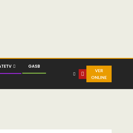
ATETV
GASB
VER
ONLINE