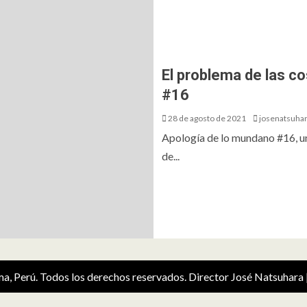
El problema de las c
#16
28 de agosto de 2021
josenatsuha
Apología de lo mundano #16, u
de...
ima, Perú. Todos los derechos reservados. Director José Natsuhara