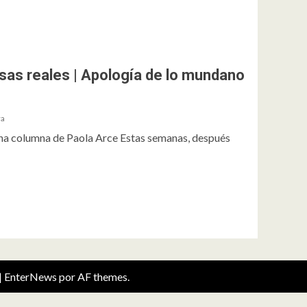
osas reales | Apología de lo mundano
ra
na columna de Paola Arce Estas semanas, después
|
EnterNews
por AF themes.