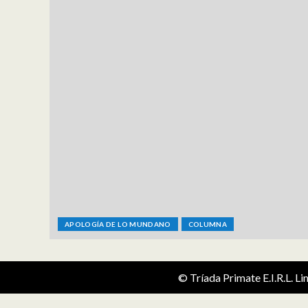
APOLOGÍA DE LO MUNDANO
COLUMNA
© Tríada Primate E.I.R.L. L