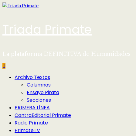
Saltar
al
contenido
Tríada Primate
La plataforma DEFINITIVA de Humanidades
Menú
Archivo Textos
principal
Columnas
Ensayo Pirata
Secciones
PR1MERA LÍNEA
ContraEditorial Primate
Radio Primate
PrimateTV