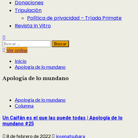
Donaciones
Tripulación
Política de privacidad – Tríada Primate
Revista In Vitro
Buscar:
Ver online
Inicio
Apología de lo mundano
Apología de lo mundano
Apología de lo mundano
Columna
Un Caifán es el que las puede todas | Apología de lo
mundano #25
8 de febrero de 2022
josenatsuhara