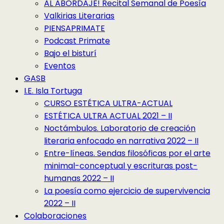
AL ABORDAJE! Recital Semanal de Poesía
Valkirias Literarias
PIENSAPRIMATE
Podcast Primate
Bajo el bisturí
Eventos
GASB
I.E. Isla Tortuga
CURSO ESTÉTICA ULTRA-ACTUAL
ESTÉTICA ULTRA ACTUAL 2021 – II
Noctámbulos. Laboratorio de creación
literaria enfocado en narrativa 2022 – II
Entre-líneas. Sendas filosóficas por el arte
minimal-conceptual y escrituras post-
humanas 2022 – II
La poesía como ejercicio de supervivencia
2022 – II
Colaboraciones