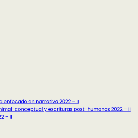
a enfocado en narrativa 2022 – II
minimal-conceptual y escrituras post-humanas 2022 – II
 – II