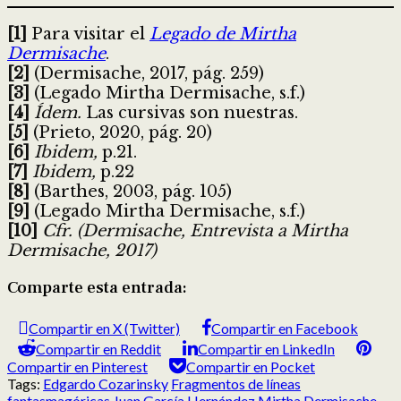
[1]
Para visitar el
Legado de Mirtha
Dermisache
.
[2]
(Dermisache, 2017, pág. 259)
[3]
(Legado Mirtha Dermisache, s.f.)
[4]
Ídem.
Las cursivas son nuestras.
[5]
(Prieto, 2020, pág. 20)
[6]
Ibidem,
p.21.
[7]
Ibidem,
p.22
[8]
(Barthes, 2003, pág. 105)
[9]
(Legado Mirtha Dermisache, s.f.)
[10]
Cfr. (Dermisache, Entrevista a Mirtha
Dermisache, 2017)
Comparte esta entrada:
Compartir en X (Twitter)
Compartir en Facebook
Compartir en Reddit
Compartir en LinkedIn
Compartir en Pinterest
Compartir en Pocket
Tags:
Edgardo Cozarinsky
Fragmentos de líneas
fantasmagóricas
Juan García Hernández
Mirtha Dermisache