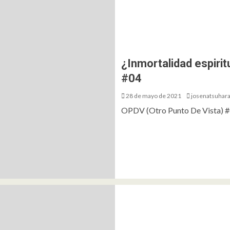
¿Inmortalidad espirit
#04
28 de mayo de 2021
josenatsuhar
OPDV (Otro Punto De Vista) #04