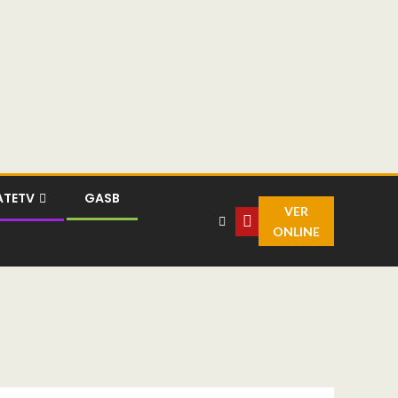
ATETV
GASB
VER
ONLINE