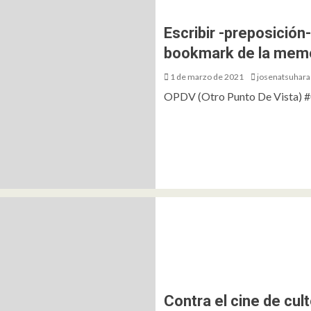
Escribir -preposición-
bookmark de la memo
1 de marzo de 2021
josenatsuhara
OPDV (Otro Punto De Vista) #0
Contra el cine de cul