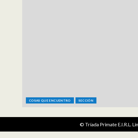
COSAS QUE ENCUENTRO
SECCIÓN
© Tríada Primate E.I.R.L. L