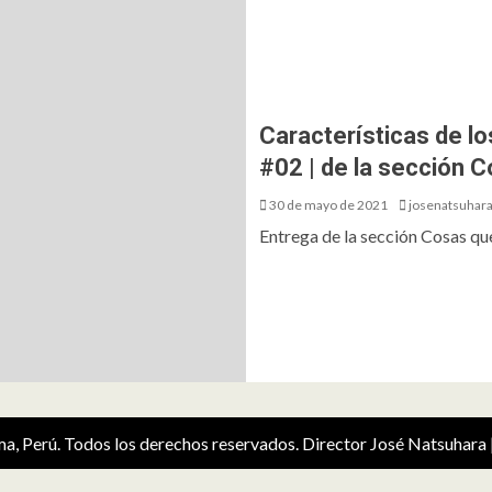
Características de l
#02 | de la sección 
30 de mayo de 2021
josenatsuhar
Entrega de la sección Cosas que
ima, Perú. Todos los derechos reservados. Director José Natsuhara