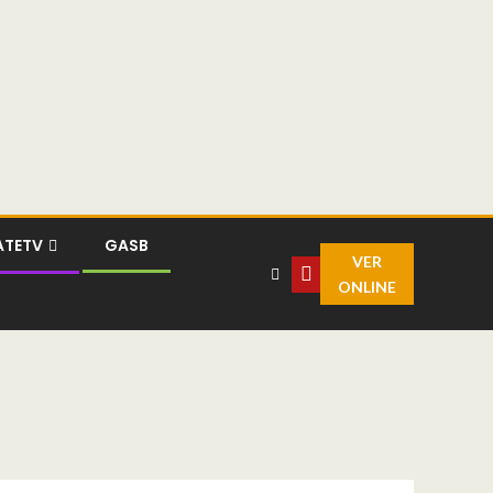
ATETV
GASB
VER
ONLINE