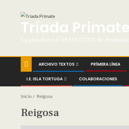
Tríada Primat
La plataforma DEFINITIVA de Humani
ARCHIVO TEXTOS
PR1MERA LÍNEA
I.E. ISLA TORTUGA
COLABORACIONES
Inicio
Reigosa
Reigosa