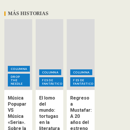
MÁS HISTORIAS
COLUMNA
COLUMNA
COLUMNA
DROP
THE
F ES DE
F ES DE
NEEDLE
FANTÁSTICO
FANTÁSTICO
Música
El lomo
Regreso
Popupar
del
a
VS
mundo:
Mustafar:
Música
tortugas
A 20
«Seria».
en la
años del
Sobre la
literatura
estreno