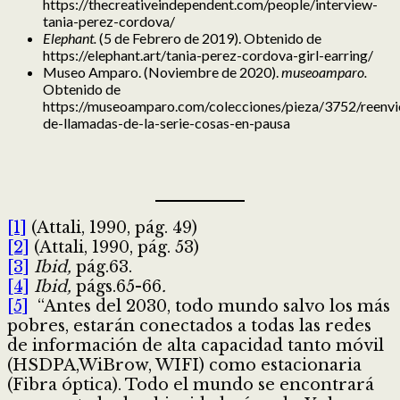
https://thecreativeindependent.com/people/interview-
tania-perez-cordova/
Elephant.
(5 de Febrero de 2019). Obtenido de
https://elephant.art/tania-perez-cordova-girl-earring/
Museo Amparo. (Noviembre de 2020).
museoamparo.
Obtenido de
https://museoamparo.com/colecciones/pieza/3752/reenvi
de-llamadas-de-la-serie-cosas-en-pausa
[1]
(Attali, 1990, pág. 49)
[2]
(Attali, 1990, pág. 53)
[3]
Ibid,
pág.63.
[4]
Ibid,
págs.65-66
.
[5]
“Antes del 2030, todo mundo salvo los más
pobres, estarán conectados a todas las redes
de información de alta capacidad tanto móvil
(HSDPA,WiBrow, WIFI) como estacionaria
(Fibra óptica). Todo el mundo se encontrará