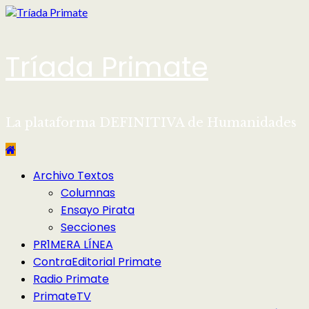
Saltar
al
contenido
Tríada Primate
La plataforma DEFINITIVA de Humanidades
Menú
Archivo Textos
principal
Columnas
Ensayo Pirata
Secciones
PR1MERA LÍNEA
ContraEditorial Primate
Radio Primate
PrimateTV