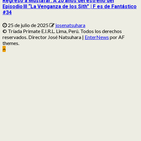
Regreso a Mustafar: A 20 años del estreno del
Episodio III “La Venganza de los Sith” | F es de Fantástico
#34
25 de julio de 2025
josenatsuhara
© Tríada Primate E.I.R.L. Lima, Perú. Todos los derechos
reservados. Director José Natsuhara
|
EnterNews
por AF
themes.