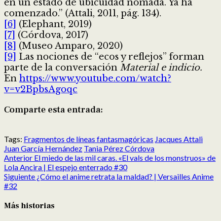
en un estado de ubicuidad nómada. Ya ha
comenzado.” (Attali, 2011, pág. 134).
[6]
(Elephant, 2019)
[7]
(Córdova, 2017)
[8]
(Museo Amparo, 2020)
[9]
Las nociones de “ecos y reflejos” forman
parte de la conversación
Material e indicio.
En
https://www.youtube.com/watch?
v=v2BpbsAgoqc
Comparte esta entrada:
Compartir
Compartir
Compartir
Compartir
Compartir
Compartir
en
en
en
en
en
en
Tags:
Fragmentos de líneas fantasmagóricas
Jacques Attali
X
Facebook
Reddit
LinkedIn
Pinterest
Pocket
Juan García Hernández
Tania Pérez Córdova
Post
(Twitter)
Anterior
El miedo de las mil caras. «El vals de los monstruos» de
navigation
Lola Ancira | El espejo enterrado #30
Siguiente
¿Cómo el anime retrata la maldad? | Versailles Anime
#32
Más historias