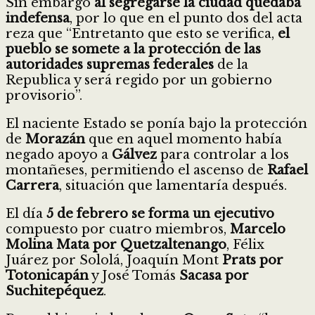
Sin embargo
al segregarse la ciudad quedaba
indefensa
, por lo que en el punto dos del acta
reza que “Entretanto que esto se verifica,
el
pueblo se somete a la protección de las
autoridades supremas federales
de la
Republica y será regido por un gobierno
provisorio”.
El naciente Estado se ponía bajo la protección
de
Morazán
que en aquel momento había
negado apoyo a
Gálvez
para controlar a los
montañeses, permitiendo el ascenso de
Rafael
Carrera
, situación que lamentaría después.
El día
5 de febrero se forma un ejecutivo
compuesto por cuatro miembros,
Marcelo
Molina Mata por Quetzaltenango
, Félix
Juárez por Sololá, Joaquín Mont
Prats por
Totonicapán
y José Tomás
Sacasa por
Suchitepéquez
.