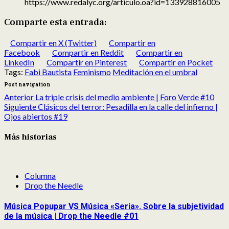
https://www.redalyc.org/articulo.oa?id=133928816005
Comparte esta entrada:
Compartir en X (Twitter)
Compartir en
Facebook
Compartir en Reddit
Compartir en
LinkedIn
Compartir en Pinterest
Compartir en Pocket
Tags:
Fabi Bautista
Feminismo
Meditación en el umbral
Post navigation
Anterior
La triple crisis del medio ambiente | Foro Verde #10
Siguiente
Clásicos del terror: Pesadilla en la calle del infierno |
Ojos abiertos #19
Más historias
Columna
Drop the Needle
Música Popupar VS Música «Seria». Sobre la subjetividad
de la música | Drop the Needle #01