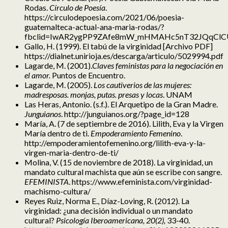
Rodas.
Círculo de Poesía
.
https://circulodepoesia.com/2021/06/poesia-
guatemalteca-actual-ana-maria-rodas/?
fbclid=IwAR2ygPP9ZAfe8mW_mHMAHc5nT32JQqClCU
Gallo, H. (1999). El tabú de la virginidad [Archivo PDF]
https://dialnet.unirioja.es/descarga/articulo/5029994.pdf
Lagarde, M. (2001).
Claves feministas para la negociación en
el amor.
Puntos de Encuentro.
Lagarde, M. (2005).
Los cautiverios de las mujeres:
madresposas. monjas, putas. presas y locas
. UNAM
Las Heras, Antonio. (s.f.). El Arquetipo de la Gran Madre.
Junguianos
. http://junguianos.org/?page_id=128
María, A. (7 de septiembre de 2016). Lilith, Eva y la Virgen
María dentro de ti.
Empoderamiento Femenino
.
http://empoderamientofemenino.org/lilith-eva-y-la-
virgen-maria-dentro-de-ti/
Molina, V. (15 de noviembre de 2018). La virginidad, un
mandato cultural machista que aún se escribe con sangre.
EFEMINISTA
. https://www.efeminista.com/virginidad-
machismo-cultura/
Reyes Ruiz, Norma E., Díaz-Loving, R. (2012). La
virginidad: ¿una decisión individual o un mandato
cultural?
Psicología Iberoamericana, 20(2),
33-40.