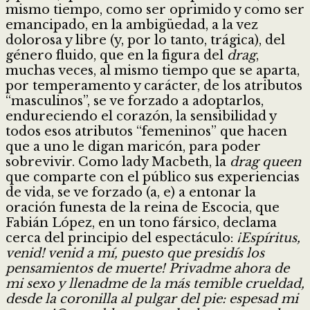
mismo tiempo, como ser oprimido y como ser
emancipado, en la ambigüedad, a la vez
dolorosa y libre (y, por lo tanto, trágica), del
género fluido, que en la figura del
drag
,
muchas veces, al mismo tiempo que se aparta,
por temperamento y carácter, de los atributos
“masculinos”, se ve forzado a adoptarlos,
endureciendo el corazón, la sensibilidad y
todos esos atributos “femeninos” que hacen
que a uno le digan maricón, para poder
sobrevivir. Como lady Macbeth, la
drag queen
que comparte con el público sus experiencias
de vida, se ve forzado (a, e) a entonar la
oración funesta de la reina de Escocia, que
Fabián López, en un tono fársico, declama
cerca del principio del espectáculo:
¡Espíritus,
venid! venid a mí, puesto que presidís los
pensamientos de muerte! Privadme ahora de
mi sexo y llenadme de la más temible crueldad,
desde la coronilla al pulgar del pie: espesad mi