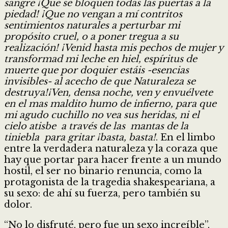
sangre ¡Que se bloquen todas las puertas a la
piedad! ¡Que no vengan a mí contritos
sentimientos naturales a perturbar mi
propósito cruel, o a poner tregua a su
realización! ¡Venid hasta mis pechos de mujer y
transformad mi leche en hiel, espíritus de
muerte que por doquier estáis -esencias
invisibles- al acecho de que Naturaleza se
destruya!¡Ven, densa noche, ven y envuélvete
en el mas maldito humo de infierno, para que
mi agudo cuchillo no vea sus heridas, ni el
cielo atisbe a través de las mantas de la
tiniebla para gritar ¡basta, basta!
. En el limbo
entre la verdadera naturaleza y la coraza que
hay que portar para hacer frente a un mundo
hostil, el ser no binario renuncia, como la
protagonista de la tragedia shakespeariana, a
su sexo: de ahí su fuerza, pero también su
dolor.
“No lo disfruté, pero fue un sexo increíble”,