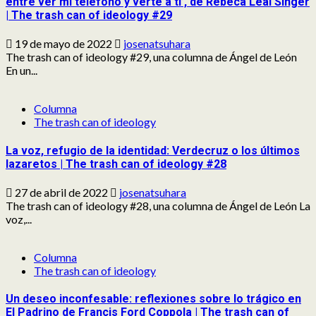
entre ver mi teléfono y verte a ti’, de Rebeca Leal Singer
| The trash can of ideology #29
19 de mayo de 2022
josenatsuhara
The trash can of ideology #29, una columna de Ángel de León
En un...
Columna
The trash can of ideology
La voz, refugio de la identidad: Verdecruz o los últimos
lazaretos | The trash can of ideology #28
27 de abril de 2022
josenatsuhara
The trash can of ideology #28, una columna de Ángel de León La
voz,...
Columna
The trash can of ideology
Un deseo inconfesable: reflexiones sobre lo trágico en
El Padrino de Francis Ford Coppola | The trash can of