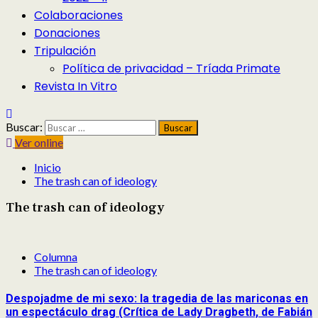
Colaboraciones
Donaciones
Tripulación
Política de privacidad – Tríada Primate
Revista In Vitro
Buscar:
Ver online
Inicio
The trash can of ideology
The trash can of ideology
Columna
The trash can of ideology
Despojadme de mi sexo: la tragedia de las mariconas en
un espectáculo drag (Crítica de Lady Dragbeth, de Fabián