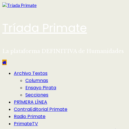
Saltar
al
contenido
Tríada Primate
La plataforma DEFINITIVA de Humanidades
Menú
Archivo Textos
principal
Columnas
Ensayo Pirata
Secciones
PR1MERA LÍNEA
ContraEditorial Primate
Radio Primate
PrimateTV