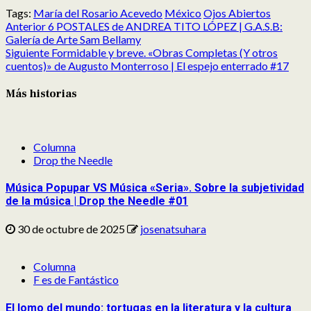
en
en
en
en
en
en
Tags:
María del Rosario Acevedo
México
Ojos Abiertos
Post
X
Facebook
Reddit
LinkedIn
Pinterest
Pocket
Anterior
6 POSTALES de ANDREA TITO LÓPEZ | G.A.S.B:
navigation
(Twitter)
Galería de Arte Sam Bellamy
Siguiente
Formidable y breve. «Obras Completas (Y otros
cuentos)» de Augusto Monterroso | El espejo enterrado #17
Más historias
Columna
Drop the Needle
Música Popupar VS Música «Seria». Sobre la subjetividad
de la música | Drop the Needle #01
30 de octubre de 2025
josenatsuhara
Columna
F es de Fantástico
El lomo del mundo: tortugas en la literatura y la cultura