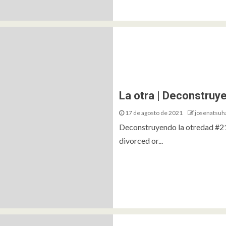
La otra | Deconstruy
17 de agosto de 2021
josenatsuh
Deconstruyendo la otredad #21
divorced or...