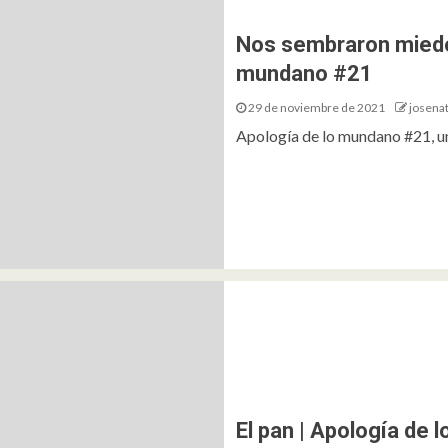
Nos sembraron miedo,
mundano #21
29 de noviembre de 2021
josena
Apología de lo mundano #21, un
El pan | Apología de