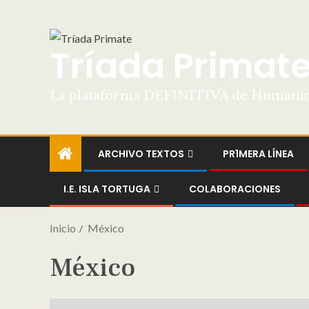
Tríada Primat
La plataforma DEFINITIVA de Humani
ARCHIVO TEXTOS
PR1MERA LÍNEA
I.E. ISLA TORTUGA
COLABORACIONES
Inicio
México
México