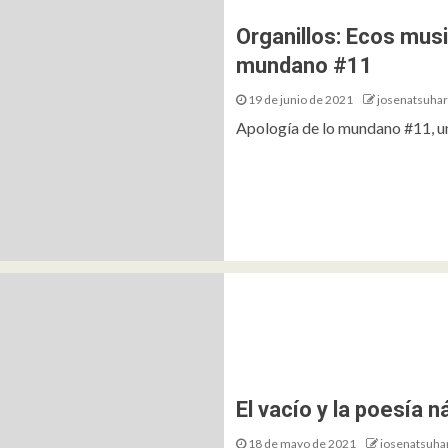
Organillos: Ecos musi
mundano #11
19 de junio de 2021
josenatsuha
Apología de lo mundano #11, un
El vacío y la poesía n
18 de mayo de 2021
josenatsuha