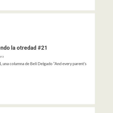
endo la otredad #21
ara
, una columna de Beli Delgado “And every parent’s