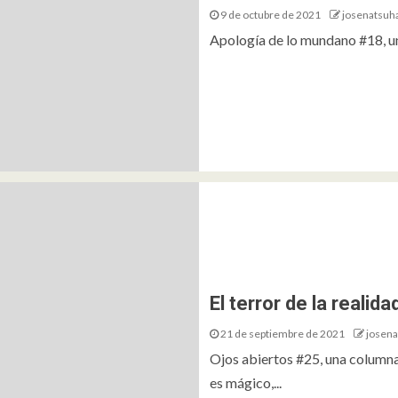
9 de octubre de 2021
josenatsuh
Apología de lo mundano #18, un
El terror de la realid
21 de septiembre de 2021
josena
Ojos abiertos #25, una column
es mágico,...