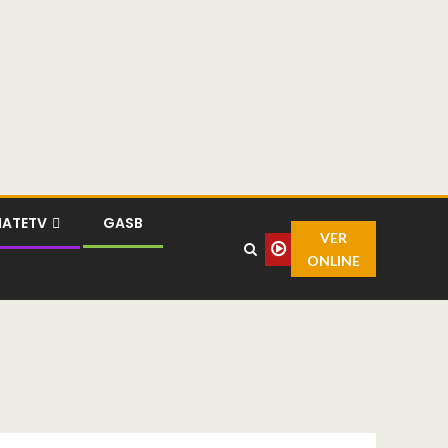
MATETV
GASB
VER
ONLINE