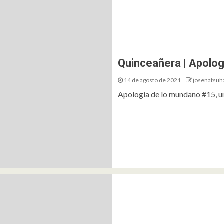
Quinceañera | Apolo
14 de agosto de 2021
josenatsuh
Apología de lo mundano #15, un