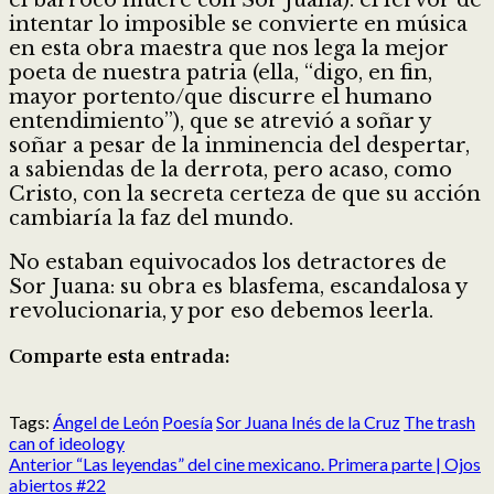
intentar lo imposible se convierte en música
en esta obra maestra que nos lega la mejor
poeta de nuestra patria (ella, “digo, en fin,
mayor portento/que discurre el humano
entendimiento”), que se atrevió a soñar y
soñar a pesar de la inminencia del despertar,
a sabiendas de la derrota, pero acaso, como
Cristo, con la secreta certeza de que su acción
cambiaría la faz del mundo.
No estaban equivocados los detractores de
Sor Juana: su obra es blasfema, escandalosa y
revolucionaria, y por eso debemos leerla.
Comparte esta entrada:
Compartir
Compartir
Compartir
Compartir
Compartir
Compartir
en
en
en
en
en
en
Tags:
Ángel de León
Poesía
Sor Juana Inés de la Cruz
The trash
X
Facebook
Reddit
LinkedIn
Pinterest
Pocket
can of ideology
Post
(Twitter)
Anterior
“Las leyendas” del cine mexicano. Primera parte | Ojos
navigation
abiertos #22