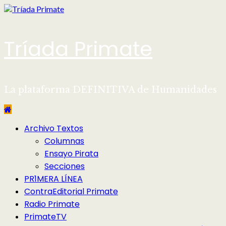
Saltar
al
contenido
Tríada Primate
La plataforma DEFINITIVA de Humanidades
Menú
Archivo Textos
principal
Columnas
Ensayo Pirata
Secciones
PR1MERA LÍNEA
ContraEditorial Primate
Radio Primate
PrimateTV