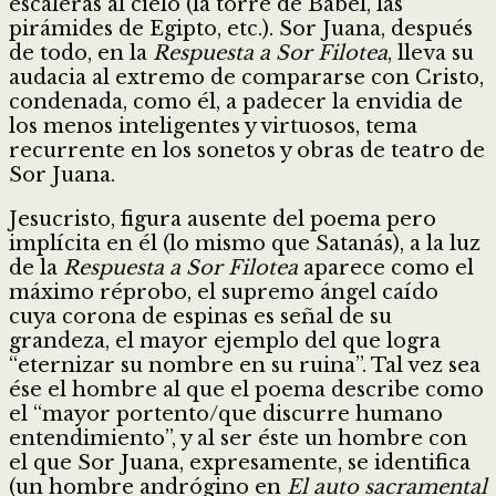
escaleras al cielo (la torre de Babel, las
pirámides de Egipto, etc.). Sor Juana, después
de todo, en la
Respuesta a Sor Filotea
, lleva su
audacia al extremo de compararse con Cristo,
condenada, como él, a padecer la envidia de
los menos inteligentes y virtuosos, tema
recurrente en los sonetos y obras de teatro de
Sor Juana.
Jesucristo, figura ausente del poema pero
implícita en él (lo mismo que Satanás), a la luz
de la
Respuesta a Sor Filotea
aparece como el
máximo réprobo, el supremo ángel caído
cuya corona de espinas es señal de su
grandeza, el mayor ejemplo del que logra
“eternizar su nombre en su ruina”. Tal vez sea
ése el hombre al que el poema describe como
el “mayor portento/que discurre humano
entendimiento”, y al ser éste un hombre con
el que Sor Juana, expresamente, se identifica
(un hombre andrógino en
El auto sacramental