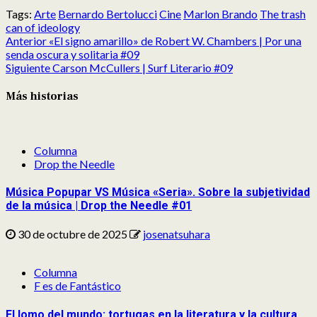
en
en
en
en
en
en
Tags:
Arte
Bernardo Bertolucci
Cine
Marlon Brando
The trash
X
Facebook
Reddit
LinkedIn
Pinterest
Pocket
can of ideology
Post
(Twitter)
Anterior
«El signo amarillo» de Robert W. Chambers | Por una
navigation
senda oscura y solitaria #09
Siguiente
Carson McCullers | Surf Literario #09
Más historias
Columna
Drop the Needle
Música Popupar VS Música «Seria». Sobre la subjetividad
de la música | Drop the Needle #01
30 de octubre de 2025
josenatsuhara
Columna
F es de Fantástico
El lomo del mundo: tortugas en la literatura y la cultura