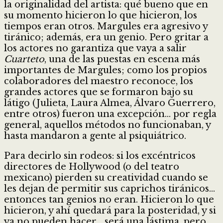
la originalidad del artista: qué bueno que en
su momento hicieron lo que hicieron, los
tiempos eran otros. Margules era agresivo y
tiránico; además, era un genio. Pero gritar a
los actores no garantiza que vaya a salir
Cuarteto
, una de las puestas en escena más
importantes de Margules; como los propios
colaboradores del maestro reconoce, los
grandes actores que se formaron bajo su
látigo (Julieta, Laura Almea, Álvaro Guerrero,
entre otros) fueron una excepción… por regla
general, aquellos métodos no funcionaban, y
hasta mandaron a gente al psiquiátrico.
Para decirlo sin rodeos: si los excéntricos
directores de Hollywood (o del teatro
mexicano) pierden su creatividad cuando se
les dejan de permitir sus caprichos tiránicos…
entonces tan genios no eran. Hicieron lo que
hicieron, y ahí quedará para la posteridad, y si
ya no pueden hacer… será una lástima, pero