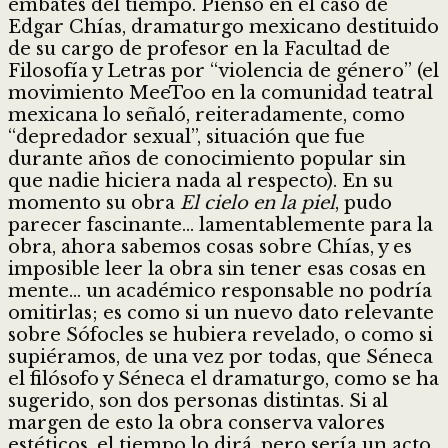
embates del tiempo. Pienso en el caso de
Edgar Chías, dramaturgo mexicano destituido
de su cargo de profesor en la Facultad de
Filosofía y Letras por “violencia de género” (el
movimiento MeeToo en la comunidad teatral
mexicana lo señaló, reiteradamente, como
“depredador sexual”, situación que fue
durante años de conocimiento popular sin
que nadie hiciera nada al respecto). En su
momento su obra
El cielo en la piel
, pudo
parecer fascinante… lamentablemente para la
obra, ahora sabemos cosas sobre Chías, y es
imposible leer la obra sin tener esas cosas en
mente… un académico responsable no podría
omitirlas; es como si un nuevo dato relevante
sobre Sófocles se hubiera revelado, o como si
supiéramos, de una vez por todas, que Séneca
el filósofo y Séneca el dramaturgo, como se ha
sugerido, son dos personas distintas. Si al
margen de esto la obra conserva valores
estéticos, el tiempo lo dirá, pero sería un acto