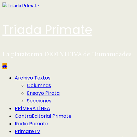
Saltar
al
contenido
Tríada Primate
La plataforma DEFINITIVA de Humanidades
Menú
Archivo Textos
principal
Columnas
Ensayo Pirata
Secciones
PR1MERA LÍNEA
ContraEditorial Primate
Radio Primate
PrimateTV