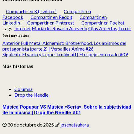
Compartir en X (Twitter)
Compartir en
Facebook
Compartir en Reddit
Compartir en
LinkedIn
Compartir en Pinterest
Compartir en Pocket
Tags:
Internet
María del Rosario Acevedo
Ojos Abiertos
Terror
Post navigation
Anterior
Full Metal Alchemist: Brotherhood. Los abismos del
protagonista (parte 2) | Versailles Anime #26
Siguiente
El vacío y la poesía náhuatl | El espejo enterrado #09
Más historias
Columna
Drop the Needle
Música Popupar VS Música «Seria». Sobre la subjetividad
de la música | Drop the Needle #01
30 de octubre de 2025
josenatsuhara