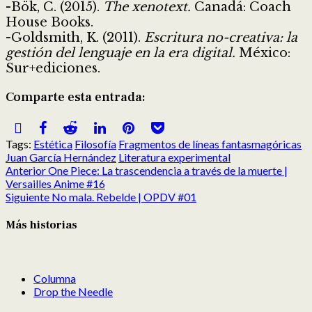
-Bök, C. (2015).
The xenotext.
Canadá: Coach
House Books.
-Goldsmith, K. (2011).
Escritura no-creativa: la
gestión del lenguaje en la era digital.
México:
Sur+ediciones.
Comparte esta entrada:
Compartir
Compartir
Compartir
Compartir
Compartir
Compartir
en
en
en
en
en
en
Tags:
Estética
Filosofía
Fragmentos de líneas fantasmagóricas
X
Facebook
Reddit
LinkedIn
Pinterest
Pocket
Juan García Hernández
Literatura experimental
(Twitter)
Post
Anterior
One Piece: La trascendencia a través de la muerte |
navigation
Versailles Anime #16
Siguiente
No mala. Rebelde | OPDV #01
Más historias
Columna
Drop the Needle