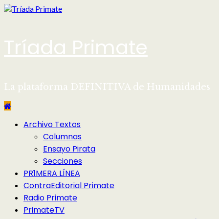
Saltar
al
contenido
Tríada Primate
La plataforma DEFINITIVA de Humanidades
Menú
Archivo Textos
principal
Columnas
Ensayo Pirata
Secciones
PR1MERA LÍNEA
ContraEditorial Primate
Radio Primate
PrimateTV