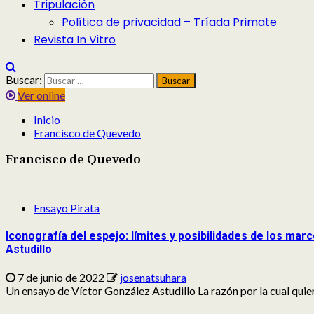
Tripulación
Política de privacidad – Tríada Primate
Revista In Vitro
Buscar:
Ver online
Inicio
Francisco de Quevedo
Francisco de Quevedo
Ensayo Pirata
Iconografía del espejo: límites y posibilidades de los m
Astudillo
7 de junio de 2022
josenatsuhara
Un ensayo de Víctor González Astudillo La razón por la cual quiero