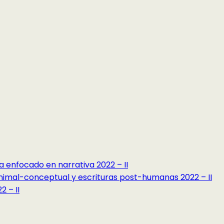
a enfocado en narrativa 2022 – II
minimal-conceptual y escrituras post-humanas 2022 – II
 – II