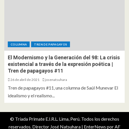
COLUMNA
TREN DE PAPAGAYOS
El Modernismo y la Generación del 98: La crisis
existencial a través de la expresión poética |
Tren de papagayos #11
26 de abril de 2021
josenatsuhara
Tren de papagayos #11, una columna de Saúl Munevar El
idealismo y el realismo...
© Tríada Primate E.I.R.L. Lima, Perú. Todos los derechos
reservados. Director José Natsuhara
|
EnterNews
por AF