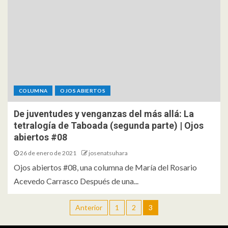
COLUMNA
OJOS ABIERTOS
De juventudes y venganzas del más allá: La
tetralogía de Taboada (segunda parte) | Ojos
abiertos #08
26 de enero de 2021
josenatsuhara
Ojos abiertos #08, una columna de María del Rosario
Acevedo Carrasco Después de una...
Anterior
1
2
3