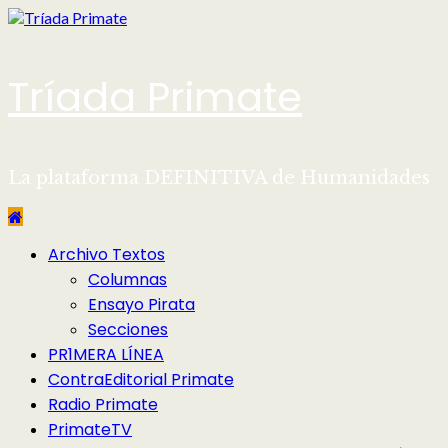
Saltar
al
contenido
Tríada Primate
La plataforma DEFINITIVA de Humanidades
Menú
Archivo Textos
principal
Columnas
Ensayo Pirata
Secciones
PR1MERA LÍNEA
ContraEditorial Primate
Radio Primate
PrimateTV