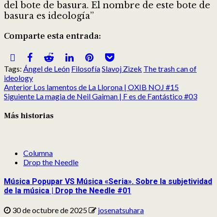
del bote de basura. El nombre de este bote de
basura es ideología”
Comparte esta entrada:
Compartir
Compartir
Compartir
Compartir
Compartir
Compartir
en
en
en
en
en
en
Tags:
Ángel de León
Filosofía
Slavoj Zizek
The trash can of
X
Facebook
Reddit
LinkedIn
Pinterest
Pocket
ideology
(Twitter)
Post
Anterior
Los lamentos de La Llorona | OXIB NOJ #15
navigation
Siguiente
La magia de Neil Gaiman | F es de Fantástico #03
Más historias
Columna
Drop the Needle
Música Popupar VS Música «Seria». Sobre la subjetividad
de la música | Drop the Needle #01
30 de octubre de 2025
josenatsuhara