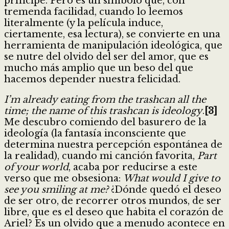
príncipe. Pero es un símbolo que, con
tremenda facilidad, cuando lo leemos
literalmente (y la película induce,
ciertamente, esa lectura), se convierte en una
herramienta de manipulación ideológica, que
se nutre del olvido del ser del amor, que es
mucho más amplio que un beso del que
hacemos depender nuestra felicidad.
I’m already eating from the trashcan all the
time; the name of this trashcan is ideology
.
[3]
Me descubro comiendo del basurero de la
ideología (la fantasía inconsciente que
determina nuestra percepción espontánea de
la realidad), cuando mi canción favorita,
Part
of your world
, acaba por reducirse a este
verso que me obsesiona:
What would I give to
see you smiling at me?
¿Dónde quedó el deseo
de ser otro, de recorrer otros mundos, de ser
libre, que es el deseo que habita el corazón de
Ariel? Es un olvido que a menudo acontece en