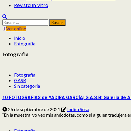
Revista In Vitro
Buscar:
Ver online
Inicio
Fotografía
Fotografía
Fotografía
GASB
Sin categoría
10 FOTOGRAFÍAS de YADIRA GARCÍA| G.A.S.B: Galería de A
26 de septiembre de 2021
Indira Sosa
¨En la muestra, yo veo mis anécdotas, como si alguien tradujera en 
Fotografía