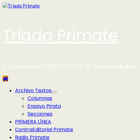
Saltar
al
contenido
Tríada Primate
La plataforma DEFINITIVA de Humanidades
Menú
Archivo Textos
principal
Columnas
Ensayo Pirata
Secciones
PR1MERA LÍNEA
ContraEditorial Primate
Radio Primate