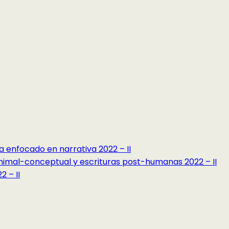
a enfocado en narrativa 2022 – II
minimal-conceptual y escrituras post-humanas 2022 – II
 – II