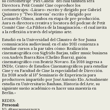
su cortometraje “Piel Canela” del cual también será
Directora. Petit Comité Cine coproduce los
cortometrajes: «Lázaro» escrito y dirigido por Gabriel
Quintero y “Two Heavens” escrito y dirigido por
Leonardo Olmos, ambos en etapa de pre-producción.
Aura es directora creativa y locutora del podcast de Petit
Comité Cine «La Píldora de la Imaginación.» el cual invita
a la reflexión a través del séptimo arte.
Estudió en la Universidad del Claustro de Sor Juana
comunicación audiovisual; en el año 2011 comienza a
estudiar cursos a la par tales cómo: Realización
cinematográfica con Sigfrido Barjau, taller music business
con Andrés Ibarra Ríos (Chelito Ibarra), guión
cinematográfico con Beatriz Novaro. En 2016 ingresa a
INDIe, Centro de Estudios Cinematográficos para estudiar
Cine y en Facultad de Cine la especialidad de Dirección.
En 2018 acude al 13° Seminario de Experiencia para
productores impartido por José Antonio Elo. Actualmente
estudia en Universitario Bauhaus, Historia del Arte, su
siguiente sueño académico es hacer una maestría en
Berlín.»
REDES:
Personal:
IG: @aurasupernova