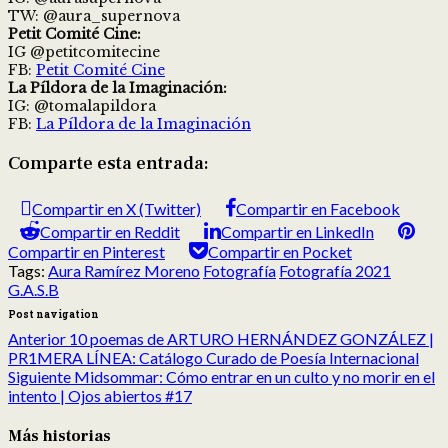
TW: @aura_supernova
Petit Comité Cine:
IG @petitcomitecine
FB:
Petit Comité Cine
La Píldora de la Imaginación:
IG: @tomalapildora
FB:
La Píldora de la Imaginación
Comparte esta entrada:
Compartir en X (Twitter)
Compartir en Facebook
Compartir en Reddit
Compartir en LinkedIn
Compartir en Pinterest
Compartir en Pocket
Tags:
Aura Ramírez Moreno
Fotografía
Fotografía 2021
G.A.S.B
Post navigation
Anterior
10 poemas de ARTURO HERNÁNDEZ GONZÁLEZ |
PR1MERA LÍNEA: Catálogo Curado de Poesía Internacional
Siguiente
Midsommar: Cómo entrar en un culto y no morir en el
intento | Ojos abiertos #17
Más historias