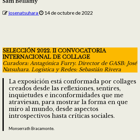
Sam Bellamy
josenatsuhara
14 de octubre de 2022
SELECCIÓN 2022. II CONVOCATORIA
INTERNACIONAL DE COLLAGE
Curadora: Antagónica Furry. Director de GASB: José
Natsuhara. Logística y Redes: Sebastián Rivera
La exposición está conformada por collages
creados desde las reflexiones, sentires,
inquietudes e inconformidades que me
atraviesan, para mostrar la forma en que
miro al mundo, desde aspectos
introspectivos hasta críticas sociales.
Monserrath Bracamonte.