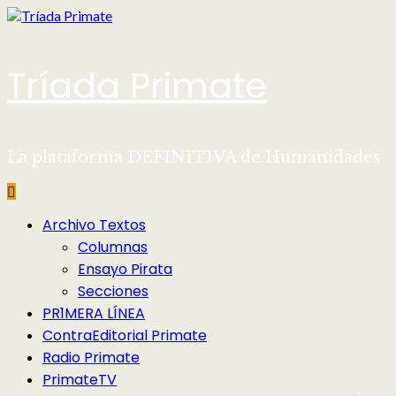
Saltar
al
contenido
Tríada Primate
La plataforma DEFINITIVA de Humanidades
Menú
Archivo Textos
principal
Columnas
Ensayo Pirata
Secciones
PR1MERA LÍNEA
ContraEditorial Primate
Radio Primate
PrimateTV