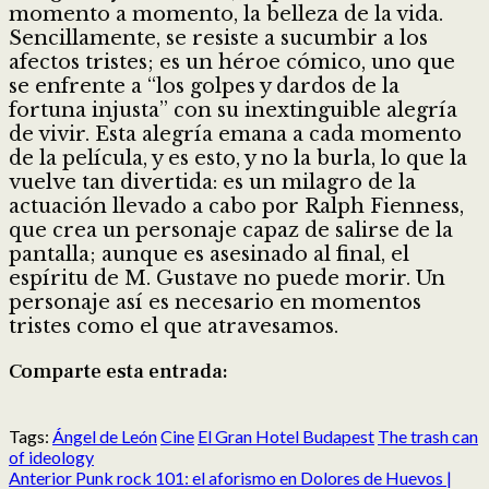
momento a momento, la belleza de la vida.
Sencillamente, se resiste a sucumbir a los
afectos tristes; es un héroe cómico, uno que
se enfrente a “los golpes y dardos de la
fortuna injusta” con su inextinguible alegría
de vivir. Esta alegría emana a cada momento
de la película, y es esto, y no la burla, lo que la
vuelve tan divertida: es un milagro de la
actuación llevado a cabo por Ralph Fienness,
que crea un personaje capaz de salirse de la
pantalla; aunque es asesinado al final, el
espíritu de M. Gustave no puede morir. Un
personaje así es necesario en momentos
tristes como el que atravesamos.
Comparte esta entrada:
Compartir
Compartir
Compartir
Compartir
Compartir
Compartir
en
en
en
en
en
en
Tags:
Ángel de León
Cine
El Gran Hotel Budapest
The trash can
X
Facebook
Reddit
LinkedIn
Pinterest
Pocket
of ideology
Post
(Twitter)
Anterior
Punk rock 101: el aforismo en Dolores de Huevos |
navigation