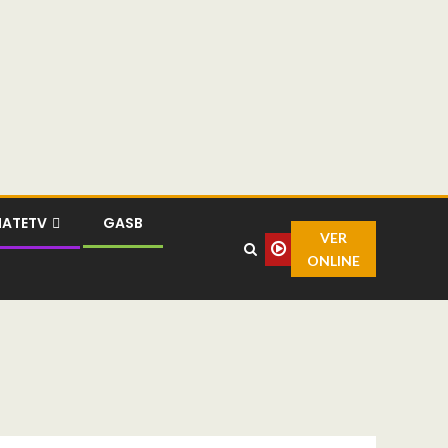
MATETV
GASB
VER
ONLINE