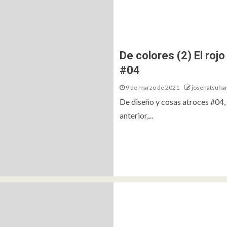
De colores (2) El roj
#04
9 de marzo de 2021
josenatsuha
De diseño y cosas atroces #04
anterior,...