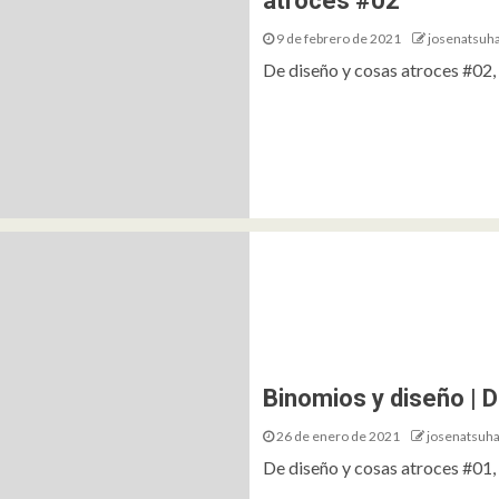
atroces #02
9 de febrero de 2021
josenatsuh
De diseño y cosas atroces #02, 
Binomios y diseño | 
26 de enero de 2021
josenatsuh
De diseño y cosas atroces #01,