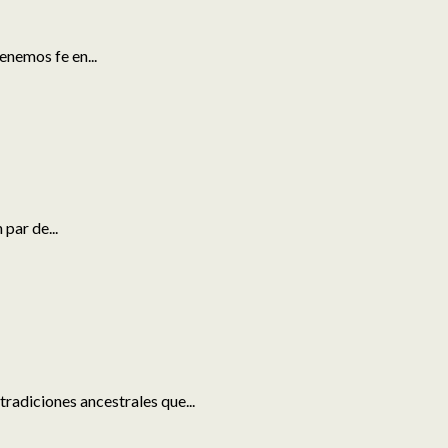
nemos fe en...
par de...
radiciones ancestrales que...