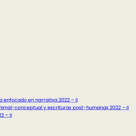
a enfocado en narrativa 2022 – II
minimal-conceptual y escrituras post-humanas 2022 – II
 – II