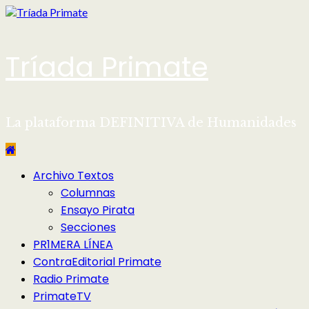
Saltar
al
contenido
Tríada Primate
La plataforma DEFINITIVA de Humanidades
Menú
Archivo Textos
principal
Columnas
Ensayo Pirata
Secciones
PR1MERA LÍNEA
ContraEditorial Primate
Radio Primate
PrimateTV