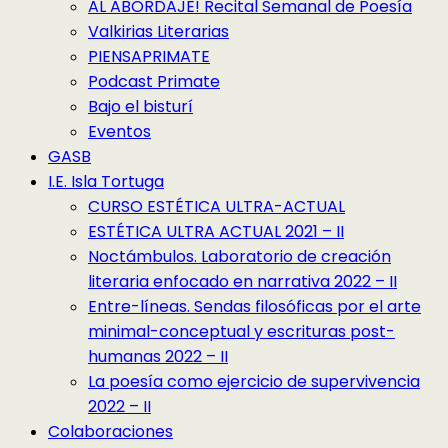
AL ABORDAJE! Recital Semanal de Poesía
Valkirias Literarias
PIENSAPRIMATE
Podcast Primate
Bajo el bisturí
Eventos
GASB
I.E. Isla Tortuga
CURSO ESTÉTICA ULTRA-ACTUAL
ESTÉTICA ULTRA ACTUAL 2021 – II
Noctámbulos. Laboratorio de creación
literaria enfocado en narrativa 2022 – II
Entre-líneas. Sendas filosóficas por el arte
minimal-conceptual y escrituras post-
humanas 2022 – II
La poesía como ejercicio de supervivencia
2022 – II
Colaboraciones