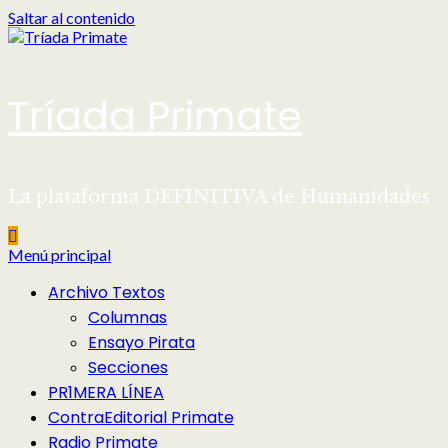
Saltar al contenido
Tríada Primate
La plataforma DEFINITIVA de Humanidades
Menú principal
Archivo Textos
Columnas
Ensayo Pirata
Secciones
PR1MERA LÍNEA
ContraEditorial Primate
Radio Primate