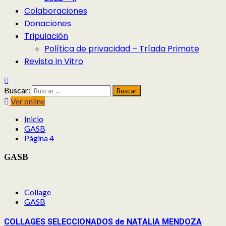
Colaboraciones
Donaciones
Tripulación
Política de privacidad – Tríada Primate
Revista In Vitro
Buscar:
Ver online
Inicio
GASB
Página 4
GASB
Collage
GASB
COLLAGES SELECCIONADOS de NATALIA MENDOZA