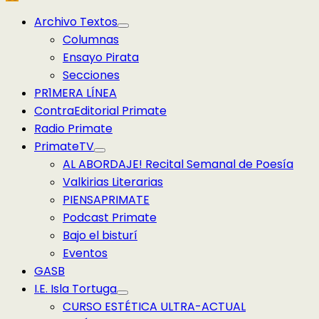
Menú
Archivo Textos
principal
Columnas
Ensayo Pirata
Secciones
PR1MERA LÍNEA
ContraEditorial Primate
Radio Primate
PrimateTV
AL ABORDAJE! Recital Semanal de Poesía
Valkirias Literarias
PIENSAPRIMATE
Podcast Primate
Bajo el bisturí
Eventos
GASB
I.E. Isla Tortuga
CURSO ESTÉTICA ULTRA-ACTUAL